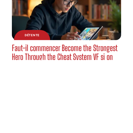
DÉTENTE
Faut-il commencer Become the Strongest
Hero Through the Cheat System VF si on
débute en manhwa ?
Contact
Mentions Légales
Sitemap