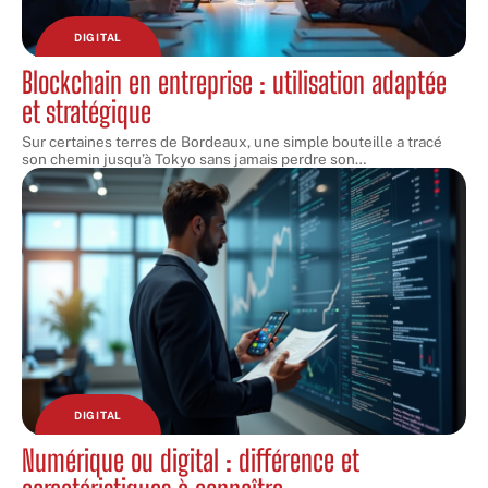
DIGITAL
Blockchain en entreprise : utilisation adaptée
et stratégique
Sur certaines terres de Bordeaux, une simple bouteille a tracé
son chemin jusqu’à Tokyo sans jamais perdre son
…
DIGITAL
Numérique ou digital : différence et