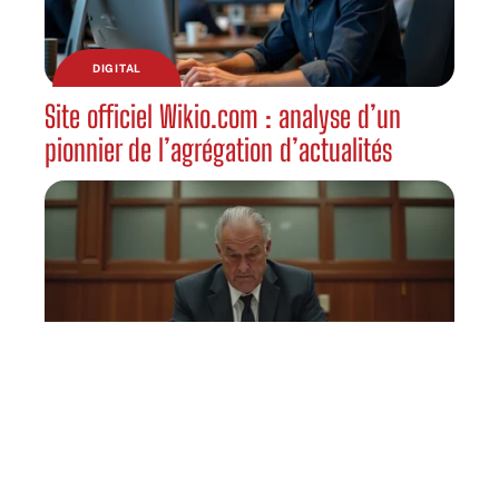
DIGITAL
Site officiel Wikio.com : analyse d’un
pionnier de l’agrégation d’actualités
DÉTENTE
Juré n 2 explication fin : ce que révèle la
version originale du scénario