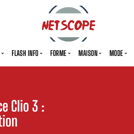
FLASH INFO
FORME
MAISON
MODE
e Clio 3 :
tion