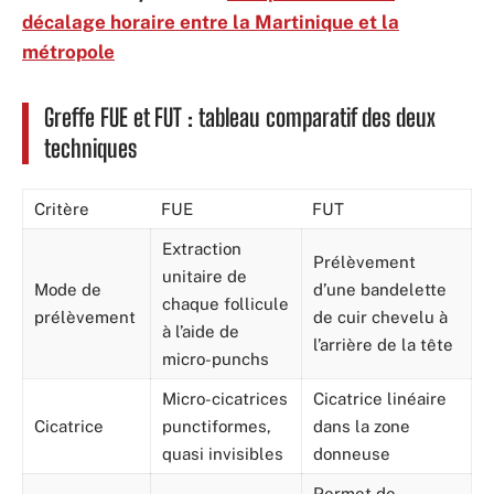
décalage horaire entre la Martinique et la
métropole
Greffe FUE et FUT : tableau comparatif des deux
techniques
Critère
FUE
FUT
Extraction
Prélèvement
unitaire de
Mode de
d’une bandelette
chaque follicule
prélèvement
de cuir chevelu à
à l’aide de
l’arrière de la tête
micro-punchs
Micro-cicatrices
Cicatrice linéaire
Cicatrice
punctiformes,
dans la zone
quasi invisibles
donneuse
Permet de