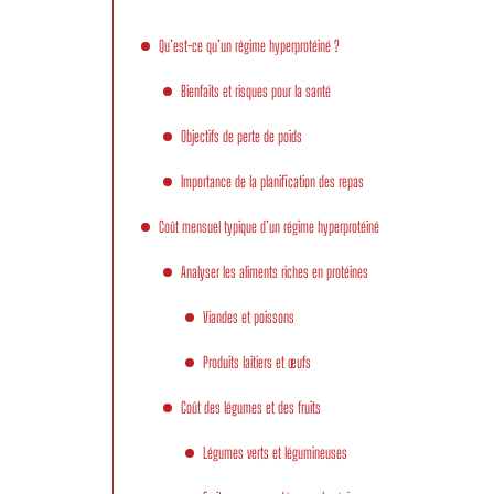
Qu’est-ce qu’un régime hyperprotéiné ?
Bienfaits et risques pour la santé
Objectifs de perte de poids
Importance de la planification des repas
Coût mensuel typique d’un régime hyperprotéiné
Analyser les aliments riches en protéines
Viandes et poissons
Produits laitiers et œufs
Coût des légumes et des fruits
Légumes verts et légumineuses