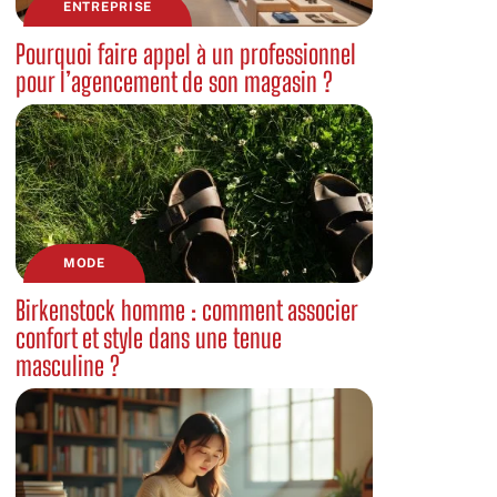
ENTREPRISE
Pourquoi faire appel à un professionnel
pour l’agencement de son magasin ?
MODE
Birkenstock homme : comment associer
confort et style dans une tenue
masculine ?