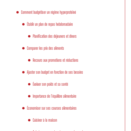
Comment budgétiser un régime hyperprotéiné
Établir un plan de repas hebdomadaire
Planification des déjeuners et dîners
Comparer les prix des aliments
Recours aux promotions et réductions
Ajuster son budget en fonction de ses besoins
Évaluer son poids et sa santé
Importance de l’équilibre alimentaire
Économiser sur ses courses alimentaires
Cuisiner à la maison