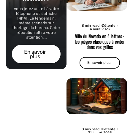
Vous jetez un œil à votre
téléphone et il affiche
14h41. Le lendemain,
même scénario sur
8 min read
Détente
l'horloge du bureau. Cette
4 août 2026
répétition attire votre
Ville du Nevada en 4 lettres :
attention,
…
les pièges classiques à éviter
dans vos grilles
En savoir
plus
En savoir plus
8 min read
Détente
31 juillet 2026