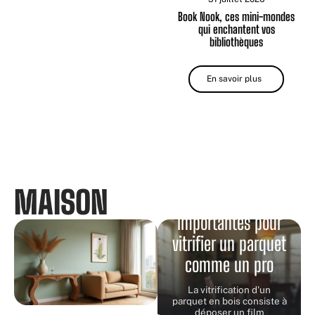
Book Nook, ces mini-mondes
qui enchantent vos
bibliothèques
En savoir plus
MAISON
Étapes
importantes pour
vitrifier un parquet
comme un pro
La vitrification d'un
parquet en bois consiste à
déposer un film