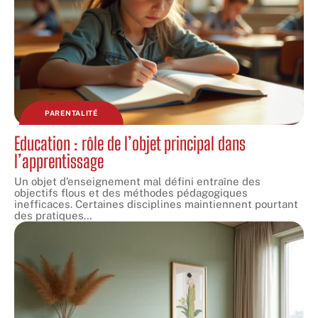
PARENTALITÉ
Education : rôle de l’objet principal dans
l’apprentissage
Un objet d’enseignement mal défini entraîne des
objectifs flous et des méthodes pédagogiques
inefficaces. Certaines disciplines maintiennent pourtant
des pratiques
…