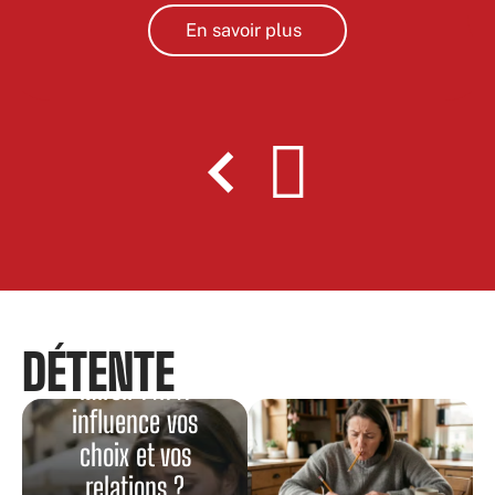
En savoir plus
Comment l’Heure
DÉTENTE
Miroir 14h41
influence vos
choix et vos
relations ?