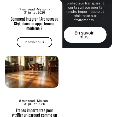
protecteur transparent
sur la surface pour la
7 min read
Maison
rendre imperméable et
31 juillet 2026
résistante aux
Comment intégrer l’Art nouveau
frottements
…
Style dans un appartement
moderne ?
En savoir
plus
En savoir plus
8 min read
Maison
31 juillet 2026
Étapes importantes pour
vitrifier un parquet comme un