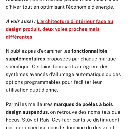
d’hiver tout en optimisant l’économie d’énergie.
A voir aussi :
L'architecture d'intérieur face au
design produit, deux voies proches mais
différentes
N’oubliez pas d’examiner les
fonctionnalités
supplémentaires
proposées par chaque marque
spécifique. Certains fabricants intègrent des
systèmes avancés d’allumage automatique ou des
options programmables pour faciliter leur
utilisation quotidienne.
Parmi les meilleures
marques de poêles à bois
design suspendus
, on retrouve des noms tels que
Focus, Stûv et Rais. Ces fabricants se distinguent
par leur expertise dans le domaine du design et