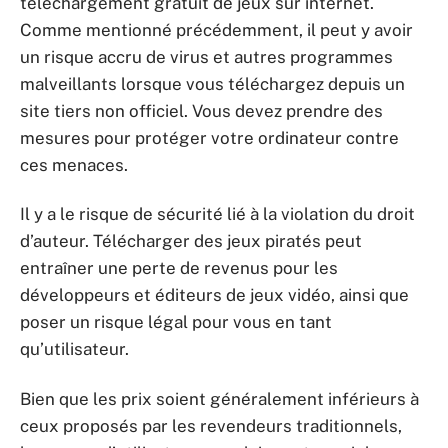
téléchargement gratuit de jeux sur internet.
Comme mentionné précédemment, il peut y avoir
un risque accru de virus et autres programmes
malveillants lorsque vous téléchargez depuis un
site tiers non officiel. Vous devez prendre des
mesures pour protéger votre ordinateur contre
ces menaces.
Il y a le risque de sécurité lié à la violation du droit
d’auteur. Télécharger des jeux piratés peut
entraîner une perte de revenus pour les
développeurs et éditeurs de jeux vidéo, ainsi que
poser un risque légal pour vous en tant
qu’utilisateur.
Bien que les prix soient généralement inférieurs à
ceux proposés par les revendeurs traditionnels,