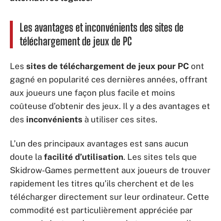
Les avantages et inconvénients des sites de
téléchargement de jeux de PC
Les
sites de téléchargement de jeux pour PC
ont
gagné en popularité ces dernières années, offrant
aux joueurs une façon plus facile et moins
coûteuse d’obtenir des jeux. Il y a des avantages et
des
inconvénients
à utiliser ces sites.
L’un des principaux avantages est sans aucun
doute la
facilité d’utilisation
. Les sites tels que
Skidrow-Games permettent aux joueurs de trouver
rapidement les titres qu’ils cherchent et de les
télécharger directement sur leur ordinateur. Cette
commodité est particulièrement appréciée par