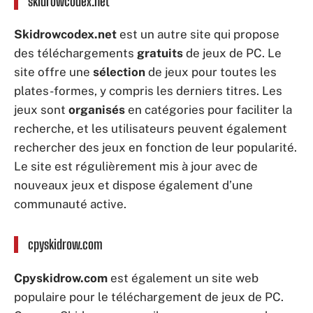
skidrowcodex.net
Skidrowcodex.net
est un autre site qui propose
des téléchargements
gratuits
de jeux de PC. Le
site offre une
sélection
de jeux pour toutes les
plates-formes, y compris les derniers titres. Les
jeux sont
organisés
en catégories pour faciliter la
recherche, et les utilisateurs peuvent également
rechercher des jeux en fonction de leur popularité.
Le site est régulièrement mis à jour avec de
nouveaux jeux et dispose également d’une
communauté active.
cpyskidrow.com
Cpyskidrow.com
est également un site web
populaire pour le téléchargement de jeux de PC.