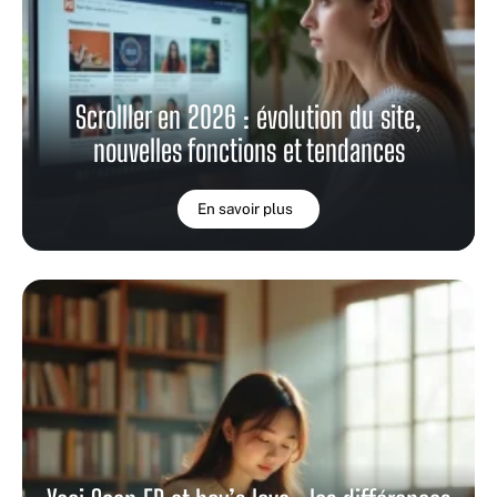
Scrolller en 2026 : évolution du site,
nouvelles fonctions et tendances
En savoir plus