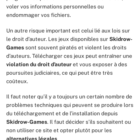
voler vos informations personnelles ou
endommager vos fichiers.
Un autre risque important est celui lié aux lois sur
le droit d’auteur. Les jeux disponibles sur
Skidrow-
Games
sont souvent piratés et violent les droits
d’auteurs. Télécharger ces jeux peut entraîner une
violation du droit d’auteur
et vous exposer à des
poursuites judiciaires, ce qui peut être très
coûteux.
Il faut noter qu’il y a toujours un certain nombre de
problèmes techniques qui peuvent se produire lors
du téléchargement et de l’installation depuis
Skidrow-Games
. Il faut décider s’ils souhaitent ou
non utiliser ce site et opter plutôt pour les
alternatives légales
.