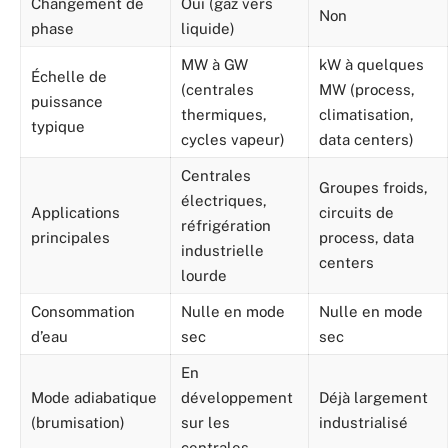
Changement de
Oui (gaz vers
Non
phase
liquide)
MW à GW
kW à quelques
Échelle de
(centrales
MW (process,
puissance
thermiques,
climatisation,
typique
cycles vapeur)
data centers)
Centrales
Groupes froids,
électriques,
Applications
circuits de
réfrigération
principales
process, data
industrielle
centers
lourde
Consommation
Nulle en mode
Nulle en mode
d’eau
sec
sec
En
Mode adiabatique
développement
Déjà largement
(brumisation)
sur les
industrialisé
centrales