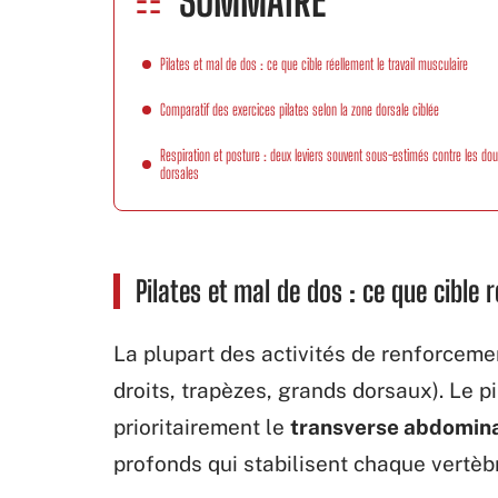
SOMMAIRE
Pilates et mal de dos : ce que cible réellement le travail musculaire
Comparatif des exercices pilates selon la zone dorsale ciblée
Respiration et posture : deux leviers souvent sous-estimés contre les dou
dorsales
Pilates et mal de dos : ce que cible 
La plupart des activités de renforcemen
droits, trapèzes, grands dorsaux). Le p
prioritairement le
transverse abdominal
profonds qui stabilisent chaque vertè