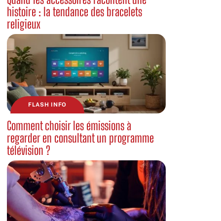
histoire : la tendance des bracelets
religieux
FLASH INFO
Comment choisir les émissions à
regarder en consultant un programme
télévision ?