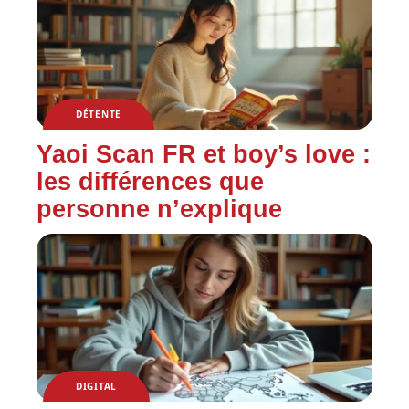
DÉTENTE
Yaoi Scan FR et boy’s love :
les différences que
personne n’explique
DIGITAL