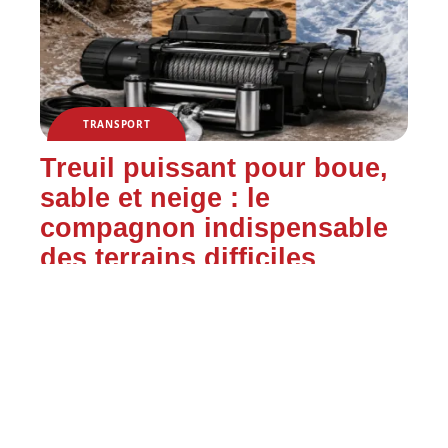
TRANSPORT
Treuil puissant pour boue,
sable et neige : le
compagnon indispensable
des terrains difficiles