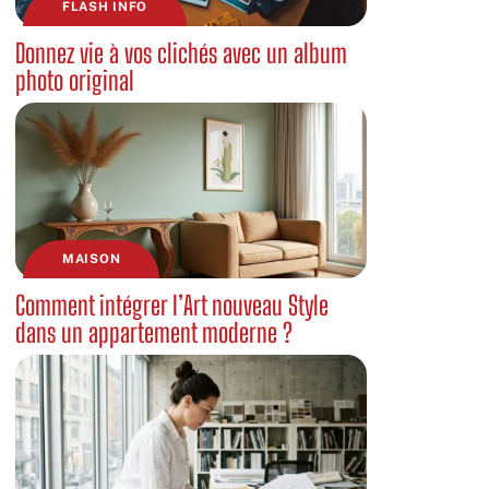
FLASH INFO
Donnez vie à vos clichés avec un album
photo original
MAISON
Comment intégrer l’Art nouveau Style
dans un appartement moderne ?