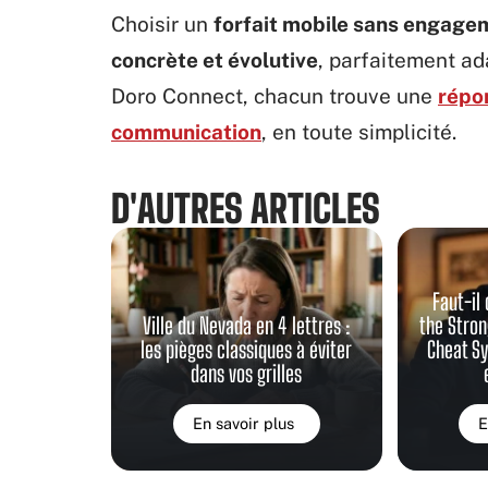
Choisir un
forfait mobile sans engage
concrète et évolutive
, parfaitement ad
Doro Connect, chacun trouve une
répon
communication
, en toute simplicité.
D'AUTRES ARTICLES
Faut-i
Ville du Nevada en 4 lettres :
the Stron
les pièges classiques à éviter
Cheat Sy
dans vos grilles
En savoir plus
E