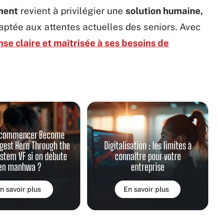
ment
revient à privilégier une
solution humaine,
aptée aux attentes actuelles des seniors. Avec
se claire et maîtrisée à ses besoins de
l commencer Become
gest Hero Through the
Digitalisation : les limites à
stem VF si on débute
connaître pour votre
en manhwa ?
entreprise
n savoir plus
En savoir plus