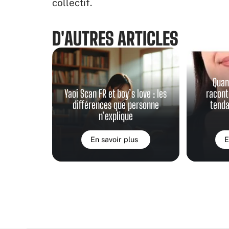
collectif.
D'AUTRES ARTICLES
Quan
Yaoi Scan FR et boy’s love : les
raconte
différences que personne
tenda
n’explique
En savoir plus
E