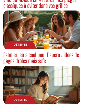
classiques à éviter dans vos grilles
DÉTENTE
Palmier jeu alcool pour l’apéro : idées de
gages drôles mais safe
DÉTENTE