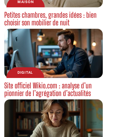
MAISON
Petites chambres, grandes idées : bien
choisir son mobilier de nuit
DIGITAL
Site officiel Wikio.com : analyse d’un
pionnier de l’agrégation d’actualités