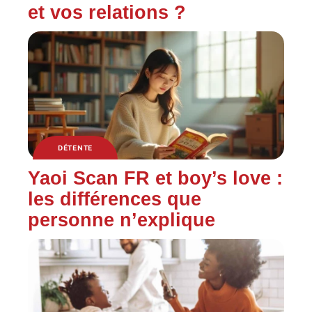
et vos relations ?
DÉTENTE
Yaoi Scan FR et boy’s love :
les différences que
personne n’explique