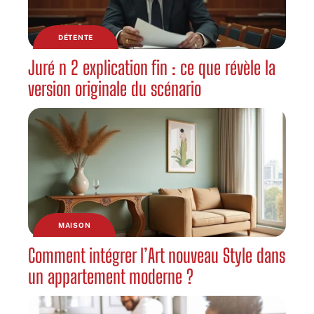
DÉTENTE
Juré n 2 explication fin : ce que révèle la
version originale du scénario
MAISON
Comment intégrer l’Art nouveau Style dans
un appartement moderne ?