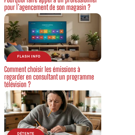
pour l’agencement de son magasin ?
FLASH INFO
Comment choisir les émissions à
regarder en consultant un programme
télévision ?
DÉTENTE