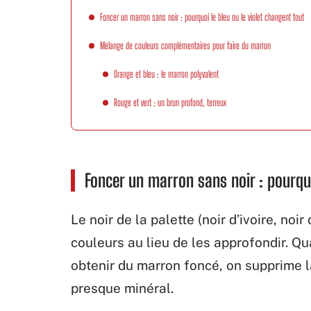
Foncer un marron sans noir : pourquoi le bleu ou le violet changent tout
Mélange de couleurs complémentaires pour faire du marron
Orange et bleu : le marron polyvalent
Rouge et vert : un brun profond, terreux
Foncer un marron sans noir : pourquo
Le noir de la palette (noir d’ivoire, no
couleurs au lieu de les approfondir. Q
obtenir du marron foncé, on supprime l
presque minéral.