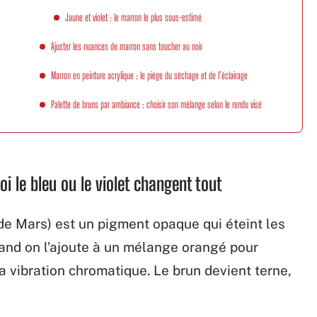
Jaune et violet : le marron le plus sous-estimé
Ajuster les nuances de marron sans toucher au noir
Marron en peinture acrylique : le piège du séchage et de l’éclairage
Palette de bruns par ambiance : choisir son mélange selon le rendu visé
i le bleu ou le violet changent tout
ir de Mars) est un pigment opaque qui éteint les
uand on l’ajoute à un mélange orangé pour
a vibration chromatique. Le brun devient terne,