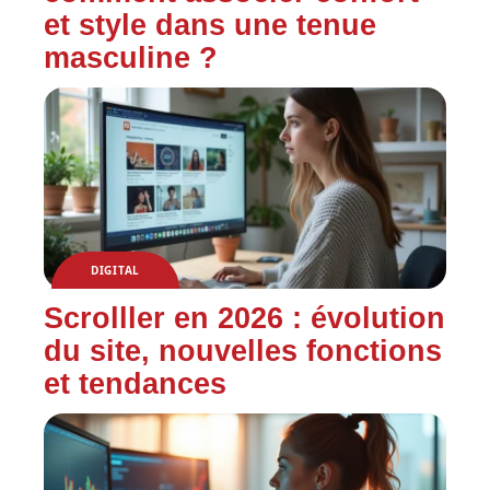
et style dans une tenue
masculine ?
DIGITAL
Scrolller en 2026 : évolution
du site, nouvelles fonctions
et tendances