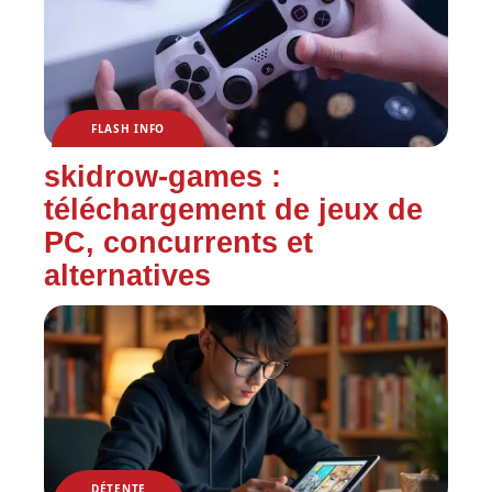
FLASH INFO
skidrow-games :
téléchargement de jeux de
PC, concurrents et
alternatives
DÉTENTE