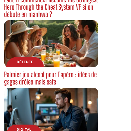
Hero Through the Cheat System VF si on
débute en manhwa ?
DÉTENTE
Palmier jeu alcool pour l’apéro : idées de
gages drôles mais safe
DIGITAL