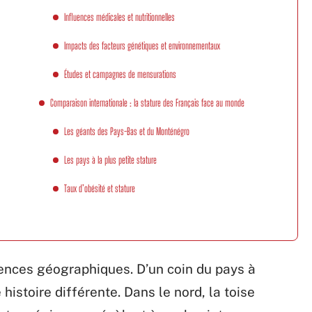
Influences médicales et nutritionnelles
Impacts des facteurs génétiques et environnementaux
Études et campagnes de mensurations
Comparaison internationale : la stature des Français face au monde
Les géants des Pays-Bas et du Monténégro
Les pays à la plus petite stature
Taux d’obésité et stature
érences géographiques. D’un coin du pays à
histoire différente. Dans le nord, la toise