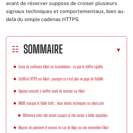
avant de réserver suppose de croiser plusieurs
signaux techniques et comportementaux, bien au-
delà du simple cadenas HTTPS.
SOMMAIRE
Score de confiance Xikori sur ScamAdviser : ce que le chiffre signifie
Certificat HTTPS sur Xikori : pourquoi ce n’est plus un gage de fiabilité
Signaux concrets à vérifier avant de réserver sur Xikori
WHOIS masqué et faible trafic : deux alertes techniques sur xikori.com
Différence entre site récent suspect et site ancien à faible réputation
Moyens de paiement et recours en cas de litige sur une réservation Xikori