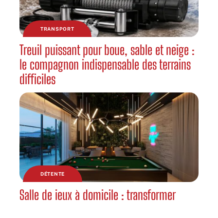
TRANSPORT
Treuil puissant pour boue, sable et neige :
le compagnon indispensable des terrains
difficiles
DÉTENTE
Salle de jeux à domicile : transformer
votre espace en lieu de divertissement