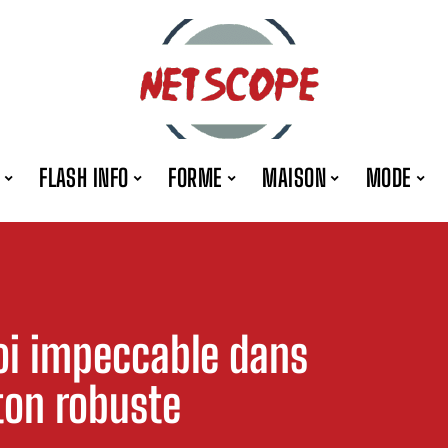
FLASH INFO
FORME
MAISON
MODE
oi impeccable dans
ton robuste