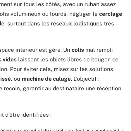
ment sur tous les côtés, avec un ruban assez
 colis volumineux ou lourds, négliger le
cerclage
e, surtout dans les réseaux logistiques très
’espace intérieur est géré. Un
colis
mal rempli
 vides
laissent les objets libres de bouger, ce
on. Pour éviter cela, misez sur les solutions
oissé
, ou
machine de calage
. L’objectif :
 recoin, garantir au destinataire une réception
 d’être identifiées :
génère un surcoût et du gaspillage, tout en compliquant la