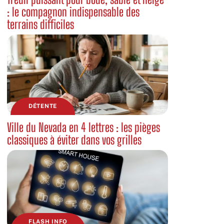
: le compagnon indispensable des
terrains difficiles
DÉTENTE
Ville du Nevada en 4 lettres : les pièges
classiques à éviter dans vos grilles
FLASH INFO