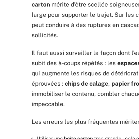
carton
mérite d’être scellée soigneuse
large pour supporter le trajet. Sur les
peut conduire à des ruptures en cascad
sollicités.
Il faut aussi surveiller la façon dont l
subit des à-coups répétés : les
espaces
qui augmente les risques de détériorati
éprouvées :
chips de calage
,
papier fr
immobiliser le contenu, combler chaque
impeccable.
Les erreurs les plus fréquentes méritent
Utiliser une
boîte carton
trop grande : cela 