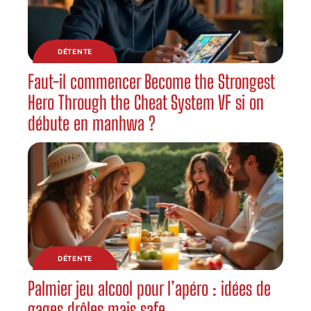
DÉTENTE
Faut-il commencer Become the Strongest
Hero Through the Cheat System VF si on
débute en manhwa ?
DÉTENTE
Palmier jeu alcool pour l’apéro : idées de
gages drôles mais safe