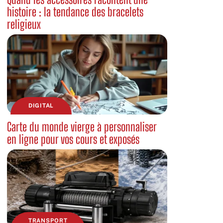
histoire : la tendance des bracelets
religieux
DIGITAL
Carte du monde vierge à personnaliser
en ligne pour vos cours et exposés
TRANSPORT