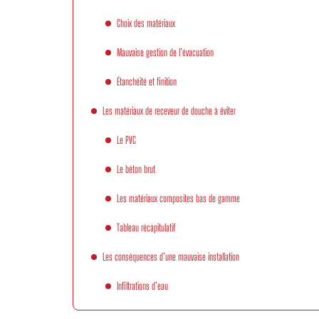
Choix des matériaux
Mauvaise gestion de l’évacuation
Étanchéité et finition
Les matériaux de receveur de douche à éviter
Le PVC
Le béton brut
Les matériaux composites bas de gamme
Tableau récapitulatif
Les conséquences d’une mauvaise installation
Infiltrations d’eau