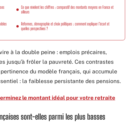
sses
Ce que révèlent les chiffres : comparatif des montants moyens en France et
ailleurs
odèles
Réformes, démographie et choix politiques : comment expliquer l’écart et
quelles perspectives ?
vire à la double peine : emplois précaires,
ées jusqu’à frôler la pauvreté. Ces contrastes
a pertinence du modèle français, qui accumule
sentiel : la faiblesse persistante des pensions.
terminez le montant idéal pour votre retraite
ançaises sont-elles parmi les plus basses