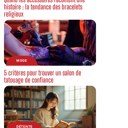
histoire : la tendance des bracelets
religieux
MODE
5 critères pour trouver un salon de
tatouage de confiance
DÉTENTE