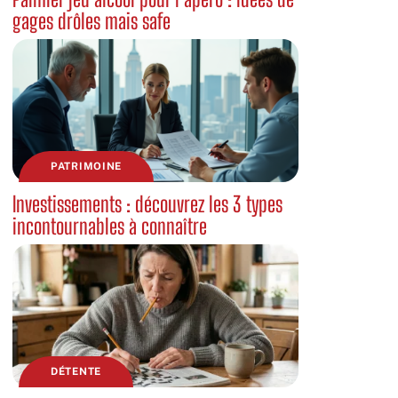
gages drôles mais safe
PATRIMOINE
Investissements : découvrez les 3 types
incontournables à connaître
DÉTENTE