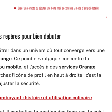
Créer un compte ou ajouter une boîte mail secondaire : mode d’emploi détaillé
rs repères pour bien débuter
nétrer dans un univers où tout converge vers une
range
. Ce point névralgique concentre la
ou
mobile
, et l’accès à des
services Orange
ez l’icône de profil en haut à droite : c’est la
juster la sécurité.
boyant : histoire et utilisation culinaire
l. Il centralise la gestion des factures, le suivi