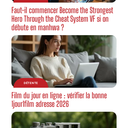
Faut-il commencer Become the Strongest
Hero Through the Cheat System VF si on
débute en manhwa ?
DÉTENTE
Film du jour en ligne : vérifier la bonne
1jour1film adresse 2026