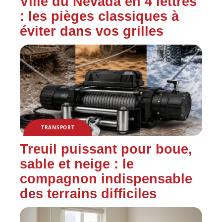
Ville du Nevada en 4 lettres
: les pièges classiques à
éviter dans vos grilles
TRANSPORT
Treuil puissant pour boue,
sable et neige : le
compagnon indispensable
des terrains difficiles