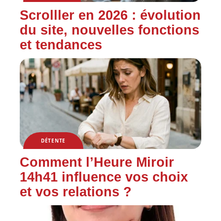
Scrolller en 2026 : évolution
du site, nouvelles fonctions
et tendances
DÉTENTE
Comment l’Heure Miroir
14h41 influence vos choix
et vos relations ?