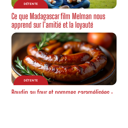
DÉTENTE
Ce que Madagascar film Melman nous
apprend sur l’amitié et la loyauté
DÉTENTE
Boudin au four et pommes caramélisées :
alliance sapide