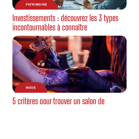
PATRIMOINE
Investissements : découvrez les 3 types
incontournables à connaître
MODE
5 critères pour trouver un salon de
tatouage de confiance